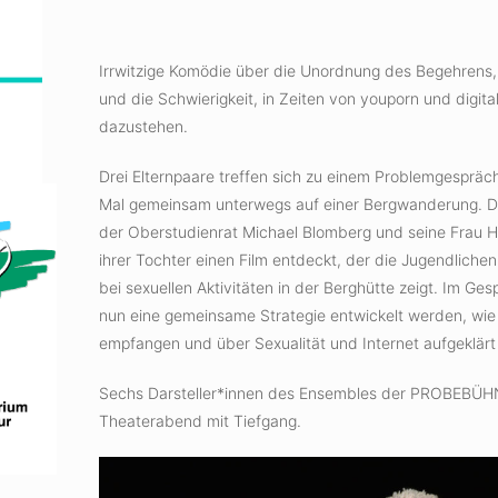
Irrwitzige Komödie über die Unordnung des Begehrens,
und die Schwierigkeit, in Zeiten von youporn und digit
dazustehen.
Drei Elternpaare treffen sich zu einem Problemgespräch
Mal gemeinsam unterwegs auf einer Bergwanderung. Da
der Oberstudienrat Michael Blomberg und seine Frau
ihrer Tochter einen Film entdeckt, der die Jugendlich
bei sexuellen Aktivitäten in der Berghütte zeigt. Im Ges
nun eine gemeinsame Strategie entwickelt werden, wie 
empfangen und über Sexualität und Internet aufgeklär
Sechs Darsteller*innen des Ensembles der PROBEBÜHNE
Theaterabend mit Tiefgang.