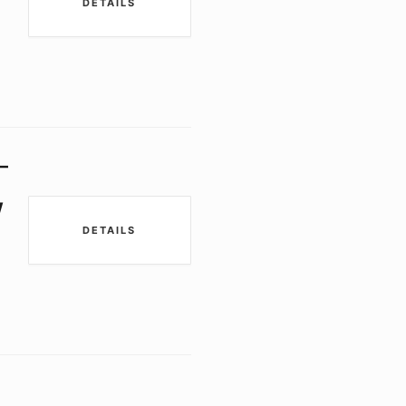
DETAILS
–
W
DETAILS