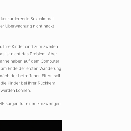
 konkurrierende Sexualmoral
aler Überwachung nicht nackt
. Ihre Kinder sind zum zweiten
s ist nicht das Problem. Aber
 Hanne haben auf dem Computer
en am Ende der ersten Wanderung
präch der betroffenen Eltern soll
die Kinder bei ihrer Rückkehr
t werden können.
 sorgen für einen kurzweiligen